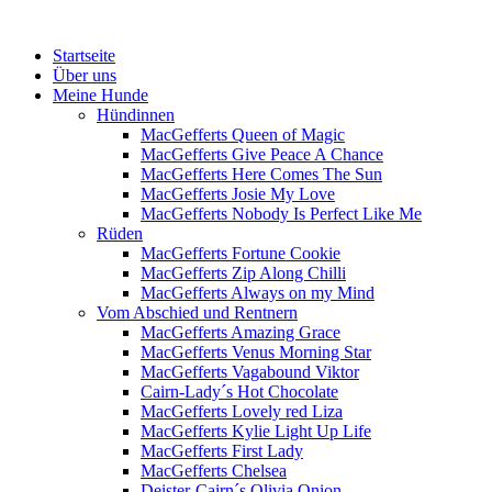
Menü
Zum
Startseite
Inhalt
Über uns
springen
Meine Hunde
Hündinnen
MacGefferts Queen of Magic
MacGefferts Give Peace A Chance
MacGefferts Here Comes The Sun
MacGefferts Josie My Love
MacGefferts Nobody Is Perfect Like Me
Rüden
MacGefferts Fortune Cookie
MacGefferts Zip Along Chilli
MacGefferts Always on my Mind
Vom Abschied und Rentnern
MacGefferts Amazing Grace
MacGefferts Venus Morning Star
MacGefferts Vagabound Viktor
Cairn-Lady´s Hot Chocolate
MacGefferts Lovely red Liza
MacGefferts Kylie Light Up Life
MacGefferts First Lady
MacGefferts Chelsea
Deister-Cairn´s Olivia Onion