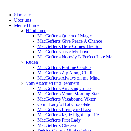
Menü
Zum
Startseite
Inhalt
Über uns
springen
Meine Hunde
Hündinnen
MacGefferts Queen of Magic
MacGefferts Give Peace A Chance
MacGefferts Here Comes The Sun
MacGefferts Josie My Love
MacGefferts Nobody Is Perfect Like Me
Rüden
MacGefferts Fortune Cookie
MacGefferts Zip Along Chilli
MacGefferts Always on my Mind
Vom Abschied und Rentnern
MacGefferts Amazing Grace
MacGefferts Venus Morning Star
MacGefferts Vagabound Viktor
Cairn-Lady´s Hot Chocolate
MacGefferts Lovely red Liza
MacGefferts Kylie Light Up Life
MacGefferts First Lady
MacGefferts Chelsea
Deister-Cairn´s Olivia Onion