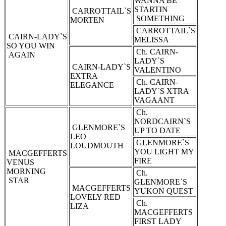
WANNA BE
STARTIN
CARROTTAIL`S
SOMETHING
MORTEN
CARROTTAIL`S
CAIRN-LADY`S
MELISSA
SO YOU WIN
Ch. CAIRN-
AGAIN
LADY`S
CAIRN-LADY`S
VALENTINO
EXTRA
Ch. CAIRN-
ELEGANCE
LADY`S XTRA
VAGAANT
Ch.
NORDCAIRN`S
GLENMORE`S
UP TO DATE
LEO
GLENMORE`S
LOUDMOUTH
YOU LIGHT MY
MACGEFFERTS
FIRE
VENUS
MORNING
Ch.
STAR
GLENMORE`S
MACGEFFERTS
YUKON QUEST
LOVELY RED
Ch.
LIZA
MACGEFFERTS
FIRST LADY