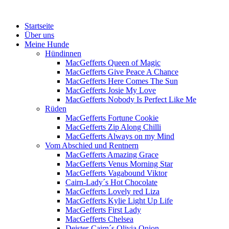
Menü
Zum
Startseite
Inhalt
Über uns
springen
Meine Hunde
Hündinnen
MacGefferts Queen of Magic
MacGefferts Give Peace A Chance
MacGefferts Here Comes The Sun
MacGefferts Josie My Love
MacGefferts Nobody Is Perfect Like Me
Rüden
MacGefferts Fortune Cookie
MacGefferts Zip Along Chilli
MacGefferts Always on my Mind
Vom Abschied und Rentnern
MacGefferts Amazing Grace
MacGefferts Venus Morning Star
MacGefferts Vagabound Viktor
Cairn-Lady´s Hot Chocolate
MacGefferts Lovely red Liza
MacGefferts Kylie Light Up Life
MacGefferts First Lady
MacGefferts Chelsea
Deister-Cairn´s Olivia Onion