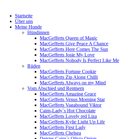
Menü
Zum
Startseite
Inhalt
Über uns
springen
Meine Hunde
Hündinnen
MacGefferts Queen of Magic
MacGefferts Give Peace A Chance
MacGefferts Here Comes The Sun
MacGefferts Josie My Love
MacGefferts Nobody Is Perfect Like Me
Rüden
MacGefferts Fortune Cookie
MacGefferts Zip Along Chilli
MacGefferts Always on my Mind
Vom Abschied und Rentnern
MacGefferts Amazing Grace
MacGefferts Venus Morning Star
MacGefferts Vagabound Viktor
Cairn-Lady´s Hot Chocolate
MacGefferts Lovely red Liza
MacGefferts Kylie Light Up Life
MacGefferts First Lady
MacGefferts Chelsea
Deister-Cairn´s Olivia Onion