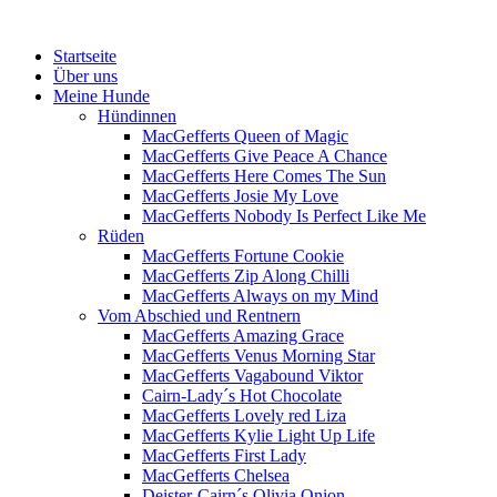
Menü
Zum
Startseite
Inhalt
Über uns
springen
Meine Hunde
Hündinnen
MacGefferts Queen of Magic
MacGefferts Give Peace A Chance
MacGefferts Here Comes The Sun
MacGefferts Josie My Love
MacGefferts Nobody Is Perfect Like Me
Rüden
MacGefferts Fortune Cookie
MacGefferts Zip Along Chilli
MacGefferts Always on my Mind
Vom Abschied und Rentnern
MacGefferts Amazing Grace
MacGefferts Venus Morning Star
MacGefferts Vagabound Viktor
Cairn-Lady´s Hot Chocolate
MacGefferts Lovely red Liza
MacGefferts Kylie Light Up Life
MacGefferts First Lady
MacGefferts Chelsea
Deister-Cairn´s Olivia Onion