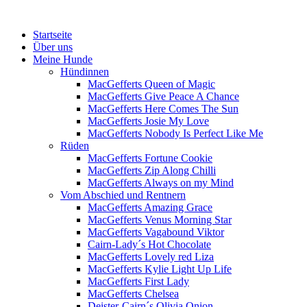
Menü
Zum
Startseite
Inhalt
Über uns
springen
Meine Hunde
Hündinnen
MacGefferts Queen of Magic
MacGefferts Give Peace A Chance
MacGefferts Here Comes The Sun
MacGefferts Josie My Love
MacGefferts Nobody Is Perfect Like Me
Rüden
MacGefferts Fortune Cookie
MacGefferts Zip Along Chilli
MacGefferts Always on my Mind
Vom Abschied und Rentnern
MacGefferts Amazing Grace
MacGefferts Venus Morning Star
MacGefferts Vagabound Viktor
Cairn-Lady´s Hot Chocolate
MacGefferts Lovely red Liza
MacGefferts Kylie Light Up Life
MacGefferts First Lady
MacGefferts Chelsea
Deister-Cairn´s Olivia Onion