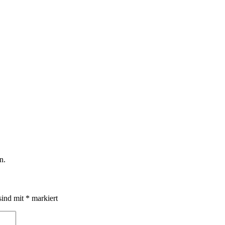
n.
sind mit
*
markiert