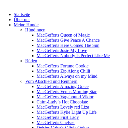
Menü
Zum
Startseite
Inhalt
Über uns
springen
Meine Hunde
Hündinnen
MacGefferts Queen of Magic
MacGefferts Give Peace A Chance
MacGefferts Here Comes The Sun
MacGefferts Josie My Love
MacGefferts Nobody Is Perfect Like Me
Rüden
MacGefferts Fortune Cookie
MacGefferts Zip Along Chilli
MacGefferts Always on my Mind
Vom Abschied und Rentnern
MacGefferts Amazing Grace
MacGefferts Venus Morning Star
MacGefferts Vagabound Viktor
Cairn-Lady´s Hot Chocolate
MacGefferts Lovely red Liza
MacGefferts Kylie Light Up Life
MacGefferts First Lady
MacGefferts Chelsea
Deister-Cairn´s Olivia Onion