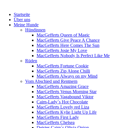
Menü
Zum
Startseite
Inhalt
Über uns
springen
Meine Hunde
Hündinnen
MacGefferts Queen of Magic
MacGefferts Give Peace A Chance
MacGefferts Here Comes The Sun
MacGefferts Josie My Love
MacGefferts Nobody Is Perfect Like Me
Rüden
MacGefferts Fortune Cookie
MacGefferts Zip Along Chilli
MacGefferts Always on my Mind
Vom Abschied und Rentnern
MacGefferts Amazing Grace
MacGefferts Venus Morning Star
MacGefferts Vagabound Viktor
Cairn-Lady´s Hot Chocolate
MacGefferts Lovely red Liza
MacGefferts Kylie Light Up Life
MacGefferts First Lady
MacGefferts Chelsea
Deister-Cairn´s Olivia Onion