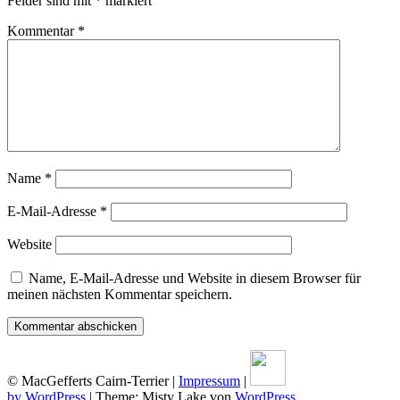
Felder sind mit
*
markiert
Kommentar
*
Name
*
E-Mail-Adresse
*
Website
Name, E-Mail-Adresse und Website in diesem Browser für
meinen nächsten Kommentar speichern.
© MacGefferts Cairn-Terrier |
Impressum
|
by WordPress
|
Theme: Misty Lake von
WordPress
.