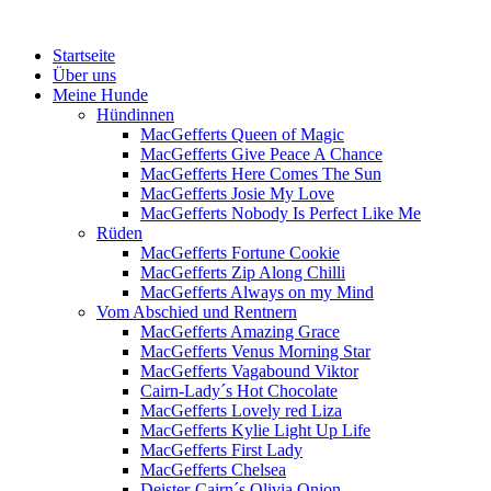
Menü
Zum
Startseite
Inhalt
Über uns
springen
Meine Hunde
Hündinnen
MacGefferts Queen of Magic
MacGefferts Give Peace A Chance
MacGefferts Here Comes The Sun
MacGefferts Josie My Love
MacGefferts Nobody Is Perfect Like Me
Rüden
MacGefferts Fortune Cookie
MacGefferts Zip Along Chilli
MacGefferts Always on my Mind
Vom Abschied und Rentnern
MacGefferts Amazing Grace
MacGefferts Venus Morning Star
MacGefferts Vagabound Viktor
Cairn-Lady´s Hot Chocolate
MacGefferts Lovely red Liza
MacGefferts Kylie Light Up Life
MacGefferts First Lady
MacGefferts Chelsea
Deister-Cairn´s Olivia Onion