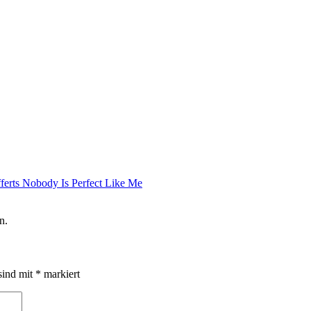
erts Nobody Is Perfect Like Me
n.
sind mit
*
markiert