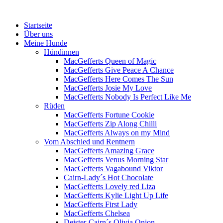
Menü
Zum
Startseite
Inhalt
Über uns
springen
Meine Hunde
Hündinnen
MacGefferts Queen of Magic
MacGefferts Give Peace A Chance
MacGefferts Here Comes The Sun
MacGefferts Josie My Love
MacGefferts Nobody Is Perfect Like Me
Rüden
MacGefferts Fortune Cookie
MacGefferts Zip Along Chilli
MacGefferts Always on my Mind
Vom Abschied und Rentnern
MacGefferts Amazing Grace
MacGefferts Venus Morning Star
MacGefferts Vagabound Viktor
Cairn-Lady´s Hot Chocolate
MacGefferts Lovely red Liza
MacGefferts Kylie Light Up Life
MacGefferts First Lady
MacGefferts Chelsea
Deister-Cairn´s Olivia Onion