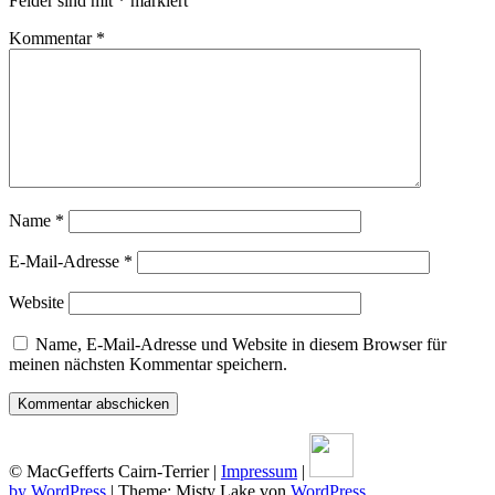
Felder sind mit
*
markiert
Kommentar
*
Name
*
E-Mail-Adresse
*
Website
Name, E-Mail-Adresse und Website in diesem Browser für
meinen nächsten Kommentar speichern.
© MacGefferts Cairn-Terrier |
Impressum
|
by WordPress
|
Theme: Misty Lake von
WordPress
.