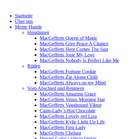
Menü
Zum
Startseite
Inhalt
Über uns
springen
Meine Hunde
Hündinnen
MacGefferts Queen of Magic
MacGefferts Give Peace A Chance
MacGefferts Here Comes The Sun
MacGefferts Josie My Love
MacGefferts Nobody Is Perfect Like Me
Rüden
MacGefferts Fortune Cookie
MacGefferts Zip Along Chilli
MacGefferts Always on my Mind
Vom Abschied und Rentnern
MacGefferts Amazing Grace
MacGefferts Venus Morning Star
MacGefferts Vagabound Viktor
Cairn-Lady´s Hot Chocolate
MacGefferts Lovely red Liza
MacGefferts Kylie Light Up Life
MacGefferts First Lady
MacGefferts Chelsea
Deister-Cairn´s Olivia Onion