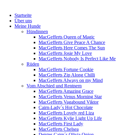
Menü
Zum
Startseite
Inhalt
Über uns
springen
Meine Hunde
Hündinnen
MacGefferts Queen of Magic
MacGefferts Give Peace A Chance
MacGefferts Here Comes The Sun
MacGefferts Josie My Love
MacGefferts Nobody Is Perfect Like Me
Rüden
MacGefferts Fortune Cookie
MacGefferts Zip Along Chilli
MacGefferts Always on my Mind
Vom Abschied und Rentnern
MacGefferts Amazing Grace
MacGefferts Venus Morning Star
MacGefferts Vagabound Viktor
Cairn-Lady´s Hot Chocolate
MacGefferts Lovely red Liza
MacGefferts Kylie Light Up Life
MacGefferts First Lady
MacGefferts Chelsea
Deister-Cairn´s Olivia Onion