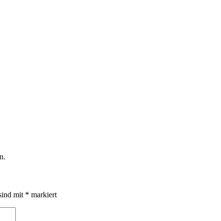
n.
sind mit
*
markiert