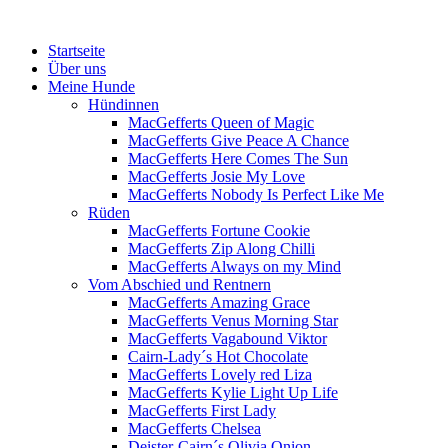
Menü
Zum
Startseite
Inhalt
Über uns
springen
Meine Hunde
Hündinnen
MacGefferts Queen of Magic
MacGefferts Give Peace A Chance
MacGefferts Here Comes The Sun
MacGefferts Josie My Love
MacGefferts Nobody Is Perfect Like Me
Rüden
MacGefferts Fortune Cookie
MacGefferts Zip Along Chilli
MacGefferts Always on my Mind
Vom Abschied und Rentnern
MacGefferts Amazing Grace
MacGefferts Venus Morning Star
MacGefferts Vagabound Viktor
Cairn-Lady´s Hot Chocolate
MacGefferts Lovely red Liza
MacGefferts Kylie Light Up Life
MacGefferts First Lady
MacGefferts Chelsea
Deister-Cairn´s Olivia Onion