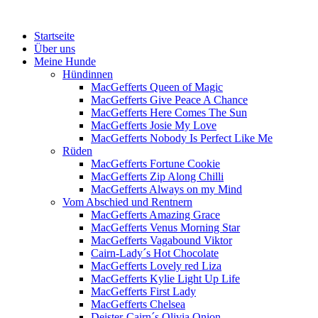
Menü
Zum
Startseite
Inhalt
Über uns
springen
Meine Hunde
Hündinnen
MacGefferts Queen of Magic
MacGefferts Give Peace A Chance
MacGefferts Here Comes The Sun
MacGefferts Josie My Love
MacGefferts Nobody Is Perfect Like Me
Rüden
MacGefferts Fortune Cookie
MacGefferts Zip Along Chilli
MacGefferts Always on my Mind
Vom Abschied und Rentnern
MacGefferts Amazing Grace
MacGefferts Venus Morning Star
MacGefferts Vagabound Viktor
Cairn-Lady´s Hot Chocolate
MacGefferts Lovely red Liza
MacGefferts Kylie Light Up Life
MacGefferts First Lady
MacGefferts Chelsea
Deister-Cairn´s Olivia Onion