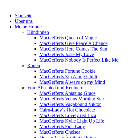
Menü
Zum
Startseite
Inhalt
Über uns
springen
Meine Hunde
Hündinnen
MacGefferts Queen of Magic
MacGefferts Give Peace A Chance
MacGefferts Here Comes The Sun
MacGefferts Josie My Love
MacGefferts Nobody Is Perfect Like Me
Rüden
MacGefferts Fortune Cookie
MacGefferts Zip Along Chilli
MacGefferts Always on my Mind
Vom Abschied und Rentnern
MacGefferts Amazing Grace
MacGefferts Venus Morning Star
MacGefferts Vagabound Viktor
Cairn-Lady´s Hot Chocolate
MacGefferts Lovely red Liza
MacGefferts Kylie Light Up Life
MacGefferts First Lady
MacGefferts Chelsea
Deister-Cairn´s Olivia Onion