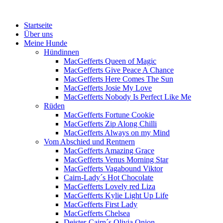
Menü
Zum
Startseite
Inhalt
Über uns
springen
Meine Hunde
Hündinnen
MacGefferts Queen of Magic
MacGefferts Give Peace A Chance
MacGefferts Here Comes The Sun
MacGefferts Josie My Love
MacGefferts Nobody Is Perfect Like Me
Rüden
MacGefferts Fortune Cookie
MacGefferts Zip Along Chilli
MacGefferts Always on my Mind
Vom Abschied und Rentnern
MacGefferts Amazing Grace
MacGefferts Venus Morning Star
MacGefferts Vagabound Viktor
Cairn-Lady´s Hot Chocolate
MacGefferts Lovely red Liza
MacGefferts Kylie Light Up Life
MacGefferts First Lady
MacGefferts Chelsea
Deister-Cairn´s Olivia Onion