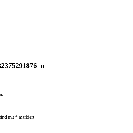
82375291876_n
n.
sind mit
*
markiert