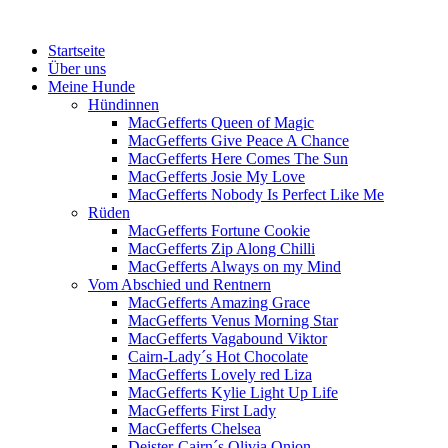
Menü
Zum
Startseite
Inhalt
Über uns
springen
Meine Hunde
Hündinnen
MacGefferts Queen of Magic
MacGefferts Give Peace A Chance
MacGefferts Here Comes The Sun
MacGefferts Josie My Love
MacGefferts Nobody Is Perfect Like Me
Rüden
MacGefferts Fortune Cookie
MacGefferts Zip Along Chilli
MacGefferts Always on my Mind
Vom Abschied und Rentnern
MacGefferts Amazing Grace
MacGefferts Venus Morning Star
MacGefferts Vagabound Viktor
Cairn-Lady´s Hot Chocolate
MacGefferts Lovely red Liza
MacGefferts Kylie Light Up Life
MacGefferts First Lady
MacGefferts Chelsea
Deister-Cairn´s Olivia Onion