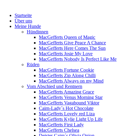
Menü
Zum
Startseite
Inhalt
Über uns
springen
Meine Hunde
Hündinnen
MacGefferts Queen of Magic
MacGefferts Give Peace A Chance
MacGefferts Here Comes The Sun
MacGefferts Josie My Love
MacGefferts Nobody Is Perfect Like Me
Rüden
MacGefferts Fortune Cookie
MacGefferts Zip Along Chilli
MacGefferts Always on my Mind
Vom Abschied und Rentnern
MacGefferts Amazing Grace
MacGefferts Venus Morning Star
MacGefferts Vagabound Viktor
Cairn-Lady´s Hot Chocolate
MacGefferts Lovely red Liza
MacGefferts Kylie Light Up Life
MacGefferts First Lady
MacGefferts Chelsea
Deister-Cairn´s Olivia Onion