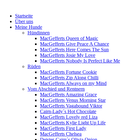
Menü
Zum
Startseite
Inhalt
Über uns
springen
Meine Hunde
Hündinnen
MacGefferts Queen of Magic
MacGefferts Give Peace A Chance
MacGefferts Here Comes The Sun
MacGefferts Josie My Love
MacGefferts Nobody Is Perfect Like Me
Rüden
MacGefferts Fortune Cookie
MacGefferts Zip Along Chilli
MacGefferts Always on my Mind
Vom Abschied und Rentnern
MacGefferts Amazing Grace
MacGefferts Venus Morning Star
MacGefferts Vagabound Viktor
Cairn-Lady´s Hot Chocolate
MacGefferts Lovely red Liza
MacGefferts Kylie Light Up Life
MacGefferts First Lady
MacGefferts Chelsea
Deister-Cairn´s Olivia Onion