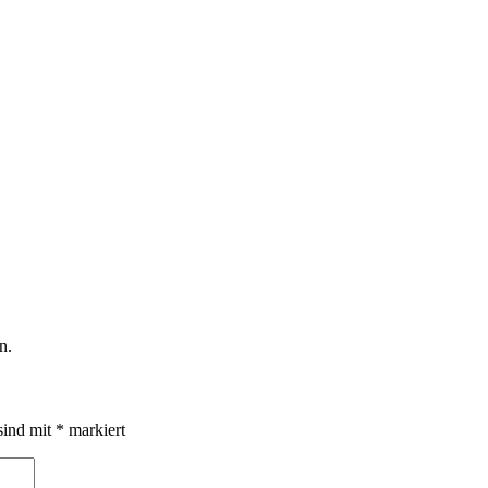
n.
sind mit
*
markiert