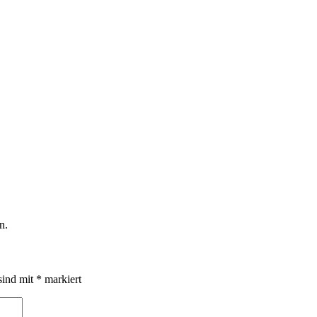
n.
sind mit
*
markiert