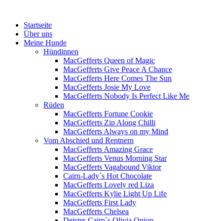
Menü
Zum
Startseite
Inhalt
Über uns
springen
Meine Hunde
Hündinnen
MacGefferts Queen of Magic
MacGefferts Give Peace A Chance
MacGefferts Here Comes The Sun
MacGefferts Josie My Love
MacGefferts Nobody Is Perfect Like Me
Rüden
MacGefferts Fortune Cookie
MacGefferts Zip Along Chilli
MacGefferts Always on my Mind
Vom Abschied und Rentnern
MacGefferts Amazing Grace
MacGefferts Venus Morning Star
MacGefferts Vagabound Viktor
Cairn-Lady´s Hot Chocolate
MacGefferts Lovely red Liza
MacGefferts Kylie Light Up Life
MacGefferts First Lady
MacGefferts Chelsea
Deister-Cairn´s Olivia Onion