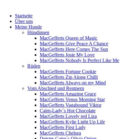
Menü
Zum
Startseite
Inhalt
Über uns
springen
Meine Hunde
Hündinnen
MacGefferts Queen of Magic
MacGefferts Give Peace A Chance
MacGefferts Here Comes The Sun
MacGefferts Josie My Love
MacGefferts Nobody Is Perfect Like Me
Rüden
MacGefferts Fortune Cookie
MacGefferts Zip Along Chilli
MacGefferts Always on my Mind
Vom Abschied und Rentnern
MacGefferts Amazing Grace
MacGefferts Venus Morning Star
MacGefferts Vagabound Viktor
Cairn-Lady´s Hot Chocolate
MacGefferts Lovely red Liza
MacGefferts Kylie Light Up Life
MacGefferts First Lady
MacGefferts Chelsea
Deister-Cairn´s Olivia Onion