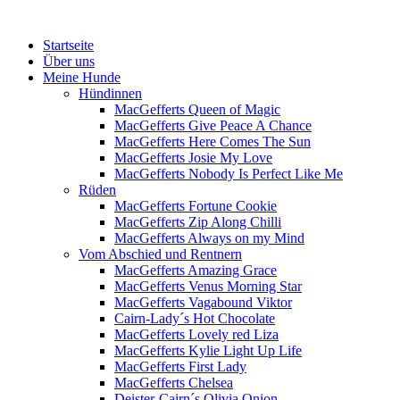
Menü
Zum
Startseite
Inhalt
Über uns
springen
Meine Hunde
Hündinnen
MacGefferts Queen of Magic
MacGefferts Give Peace A Chance
MacGefferts Here Comes The Sun
MacGefferts Josie My Love
MacGefferts Nobody Is Perfect Like Me
Rüden
MacGefferts Fortune Cookie
MacGefferts Zip Along Chilli
MacGefferts Always on my Mind
Vom Abschied und Rentnern
MacGefferts Amazing Grace
MacGefferts Venus Morning Star
MacGefferts Vagabound Viktor
Cairn-Lady´s Hot Chocolate
MacGefferts Lovely red Liza
MacGefferts Kylie Light Up Life
MacGefferts First Lady
MacGefferts Chelsea
Deister-Cairn´s Olivia Onion