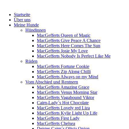
Menü
Zum
Startseite
Inhalt
Über uns
springen
Meine Hunde
Hündinnen
MacGefferts Queen of Magic
MacGefferts Give Peace A Chance
MacGefferts Here Comes The Sun
MacGefferts Josie My Love
MacGefferts Nobody Is Perfect Like Me
Rüden
MacGefferts Fortune Cookie
MacGefferts Zip Along Chilli
MacGefferts Always on my Mind
Vom Abschied und Rentnern
MacGefferts Amazing Grace
MacGefferts Venus Morning Star
MacGefferts Vagabound Viktor
Cairn-Lady´s Hot Chocolate
MacGefferts Lovely red Liza
MacGefferts Kylie Light Up Life
MacGefferts First Lady
MacGefferts Chelsea
Deister-Cairn´s Olivia Onion