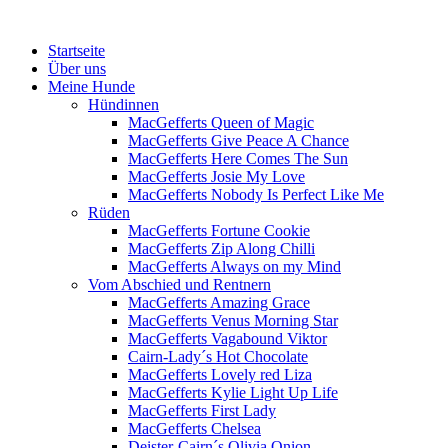
Menü
Zum
Startseite
Inhalt
Über uns
springen
Meine Hunde
Hündinnen
MacGefferts Queen of Magic
MacGefferts Give Peace A Chance
MacGefferts Here Comes The Sun
MacGefferts Josie My Love
MacGefferts Nobody Is Perfect Like Me
Rüden
MacGefferts Fortune Cookie
MacGefferts Zip Along Chilli
MacGefferts Always on my Mind
Vom Abschied und Rentnern
MacGefferts Amazing Grace
MacGefferts Venus Morning Star
MacGefferts Vagabound Viktor
Cairn-Lady´s Hot Chocolate
MacGefferts Lovely red Liza
MacGefferts Kylie Light Up Life
MacGefferts First Lady
MacGefferts Chelsea
Deister-Cairn´s Olivia Onion