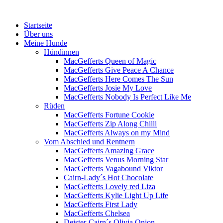
Menü
Zum
Startseite
Inhalt
Über uns
springen
Meine Hunde
Hündinnen
MacGefferts Queen of Magic
MacGefferts Give Peace A Chance
MacGefferts Here Comes The Sun
MacGefferts Josie My Love
MacGefferts Nobody Is Perfect Like Me
Rüden
MacGefferts Fortune Cookie
MacGefferts Zip Along Chilli
MacGefferts Always on my Mind
Vom Abschied und Rentnern
MacGefferts Amazing Grace
MacGefferts Venus Morning Star
MacGefferts Vagabound Viktor
Cairn-Lady´s Hot Chocolate
MacGefferts Lovely red Liza
MacGefferts Kylie Light Up Life
MacGefferts First Lady
MacGefferts Chelsea
Deister-Cairn´s Olivia Onion