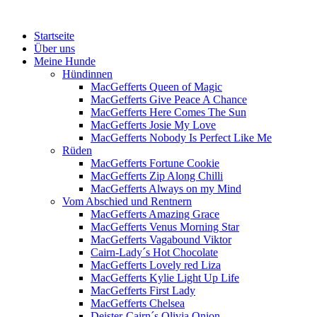
Menü
Zum
Startseite
Inhalt
Über uns
springen
Meine Hunde
Hündinnen
MacGefferts Queen of Magic
MacGefferts Give Peace A Chance
MacGefferts Here Comes The Sun
MacGefferts Josie My Love
MacGefferts Nobody Is Perfect Like Me
Rüden
MacGefferts Fortune Cookie
MacGefferts Zip Along Chilli
MacGefferts Always on my Mind
Vom Abschied und Rentnern
MacGefferts Amazing Grace
MacGefferts Venus Morning Star
MacGefferts Vagabound Viktor
Cairn-Lady´s Hot Chocolate
MacGefferts Lovely red Liza
MacGefferts Kylie Light Up Life
MacGefferts First Lady
MacGefferts Chelsea
Deister-Cairn´s Olivia Onion