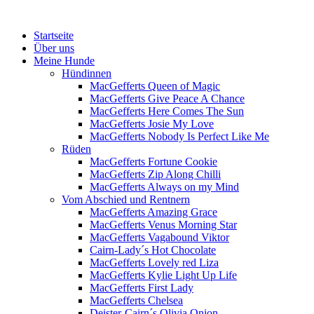
Menü
Zum
Startseite
Inhalt
Über uns
springen
Meine Hunde
Hündinnen
MacGefferts Queen of Magic
MacGefferts Give Peace A Chance
MacGefferts Here Comes The Sun
MacGefferts Josie My Love
MacGefferts Nobody Is Perfect Like Me
Rüden
MacGefferts Fortune Cookie
MacGefferts Zip Along Chilli
MacGefferts Always on my Mind
Vom Abschied und Rentnern
MacGefferts Amazing Grace
MacGefferts Venus Morning Star
MacGefferts Vagabound Viktor
Cairn-Lady´s Hot Chocolate
MacGefferts Lovely red Liza
MacGefferts Kylie Light Up Life
MacGefferts First Lady
MacGefferts Chelsea
Deister-Cairn´s Olivia Onion