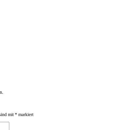
n.
sind mit
*
markiert