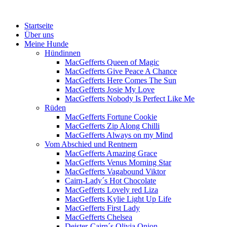
Menü
Zum
Startseite
Inhalt
Über uns
springen
Meine Hunde
Hündinnen
MacGefferts Queen of Magic
MacGefferts Give Peace A Chance
MacGefferts Here Comes The Sun
MacGefferts Josie My Love
MacGefferts Nobody Is Perfect Like Me
Rüden
MacGefferts Fortune Cookie
MacGefferts Zip Along Chilli
MacGefferts Always on my Mind
Vom Abschied und Rentnern
MacGefferts Amazing Grace
MacGefferts Venus Morning Star
MacGefferts Vagabound Viktor
Cairn-Lady´s Hot Chocolate
MacGefferts Lovely red Liza
MacGefferts Kylie Light Up Life
MacGefferts First Lady
MacGefferts Chelsea
Deister-Cairn´s Olivia Onion