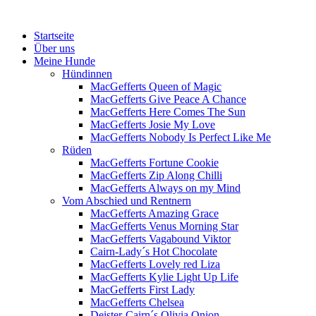
Menü
Zum
Startseite
Inhalt
Über uns
springen
Meine Hunde
Hündinnen
MacGefferts Queen of Magic
MacGefferts Give Peace A Chance
MacGefferts Here Comes The Sun
MacGefferts Josie My Love
MacGefferts Nobody Is Perfect Like Me
Rüden
MacGefferts Fortune Cookie
MacGefferts Zip Along Chilli
MacGefferts Always on my Mind
Vom Abschied und Rentnern
MacGefferts Amazing Grace
MacGefferts Venus Morning Star
MacGefferts Vagabound Viktor
Cairn-Lady´s Hot Chocolate
MacGefferts Lovely red Liza
MacGefferts Kylie Light Up Life
MacGefferts First Lady
MacGefferts Chelsea
Deister-Cairn´s Olivia Onion