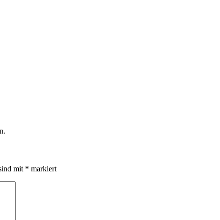
n.
sind mit
*
markiert