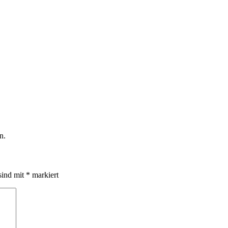
n.
sind mit
*
markiert