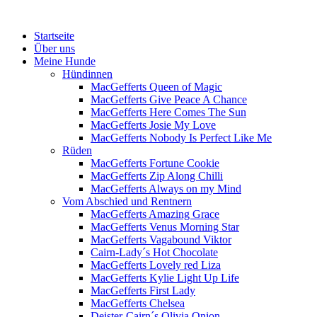
Menü
Zum
Startseite
Inhalt
Über uns
springen
Meine Hunde
Hündinnen
MacGefferts Queen of Magic
MacGefferts Give Peace A Chance
MacGefferts Here Comes The Sun
MacGefferts Josie My Love
MacGefferts Nobody Is Perfect Like Me
Rüden
MacGefferts Fortune Cookie
MacGefferts Zip Along Chilli
MacGefferts Always on my Mind
Vom Abschied und Rentnern
MacGefferts Amazing Grace
MacGefferts Venus Morning Star
MacGefferts Vagabound Viktor
Cairn-Lady´s Hot Chocolate
MacGefferts Lovely red Liza
MacGefferts Kylie Light Up Life
MacGefferts First Lady
MacGefferts Chelsea
Deister-Cairn´s Olivia Onion