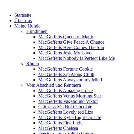
Menü
Zum
Startseite
Inhalt
Über uns
springen
Meine Hunde
Hündinnen
MacGefferts Queen of Magic
MacGefferts Give Peace A Chance
MacGefferts Here Comes The Sun
MacGefferts Josie My Love
MacGefferts Nobody Is Perfect Like Me
Rüden
MacGefferts Fortune Cookie
MacGefferts Zip Along Chilli
MacGefferts Always on my Mind
Vom Abschied und Rentnern
MacGefferts Amazing Grace
MacGefferts Venus Morning Star
MacGefferts Vagabound Viktor
Cairn-Lady´s Hot Chocolate
MacGefferts Lovely red Liza
MacGefferts Kylie Light Up Life
MacGefferts First Lady
MacGefferts Chelsea
Deister-Cairn´s Olivia Onion